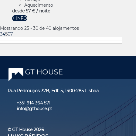
Aquecimento
desde
57 €
/ noite
+ INFO
Mostrando 25 - 30 de 40 alojamentos
3
4
5
6
7
Rua Pedrouços 37B, Edf. 5, 1400-285 Lisboa
+351 914 364 571
info@gthouse.pt
© GT House 2026