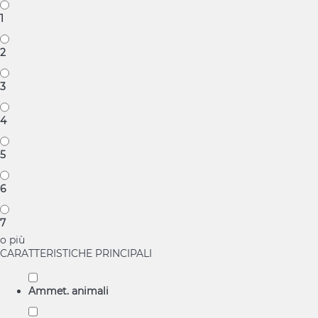
1
2
3
4
5
6
7
o più
CARATTERISTICHE PRINCIPALI
Ammet. animali