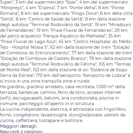
Super", 3 km dal supermercato "Spar", 4 km dal supermercato
"Minipreço", 4 km "D'alma", 7 km "Ponte Velha", 8 km "Ponte
Romana", 8 km dal supermercato "Pingo Doce", 8 km della città
"Sertã", 8 km "Centro de Saúde da Sertã", 8 km dalla stazione
degli autobus "Terminal Rodoviário da Sertã", 19 km "Miradouro
de Fernandaires", 19 km "Praia Fluvial de Fernandaires", 29 km
dal parco acquatico "Parque Aquático do Malhadal", 35 km
"Praia Fluvial do Lago Azul", 45 km "Centro Hospitalar do Médio
Tejo - Hospital Nossa S", 62 km dalla stazione dei treni "Estação
de Comboios do Entroncamento", 77 km dalla stazione dei treni
"Estação de Comboios de Castelo Branco", 79 km dalla stazione
degli autobus "Terminal Rodoviário de Fátima", 105 km "Termas
de Monte Real", 153 km dalla stazione di sci "Estância de Esqui
Serra da Estrela", 170 km dall'aeroporto "Aeroporto de Lisboa" e
si trova in una zona tranquilla zone e rurale.
Ha giardino, giardino arredato, casa recintata, 1.000 m² della
terrazza, barbecue, camino, ferro da stiro, accesso internet
(wifi), asciugacapelli, balconi, aria condizionata, piscina in
comune, parcheggio all'aperto in in struttura.
La cucina indipendente, elettrica, è attrezzata con frigorifero,
forno, congelatore, lavastoviglie, stoviglie/posate, utensili da
cucina, caffettiera, tostapane e bollitore.
Maggiori dettagli
Nascondi il riepilogo