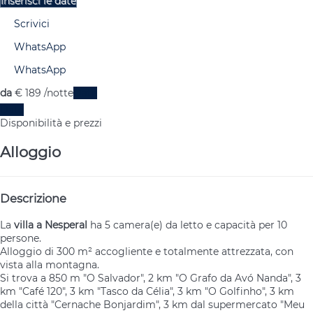
Inserisci le date
Scrivici
WhatsApp
WhatsApp
da
€ 189
/notte
Date
Date
Disponibilità e prezzi
Alloggio
Descrizione
La
villa a Nesperal
ha 5 camera(e) da letto e capacità per 10
persone.
Alloggio di 300 m² accogliente e totalmente attrezzata, con
vista alla montagna.
Si trova a 850 m "O Salvador", 2 km "O Grafo da Avó Nanda", 3
km "Café 120", 3 km "Tasco da Célia", 3 km "O Golfinho", 3 km
della città "Cernache Bonjardim", 3 km dal supermercato "Meu