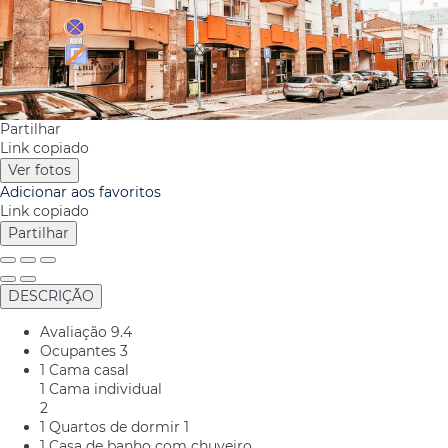
Partilhar
Link copiado
Ver fotos
Adicionar aos favoritos
Link copiado
Partilhar
DESCRIÇÃO
Avaliação
9.4
Ocupantes
3
1 Cama casal
1 Cama individual
2
1 Quartos de dormir
1
1 Casa de banho com chuveiro