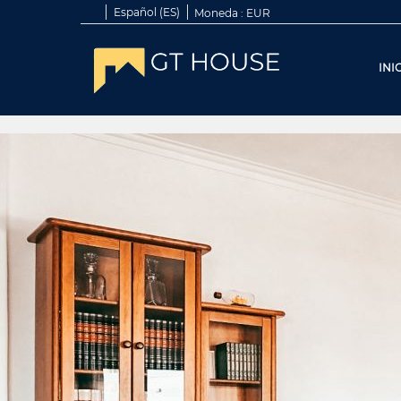
Español (ES)
Moneda :
EUR
INI