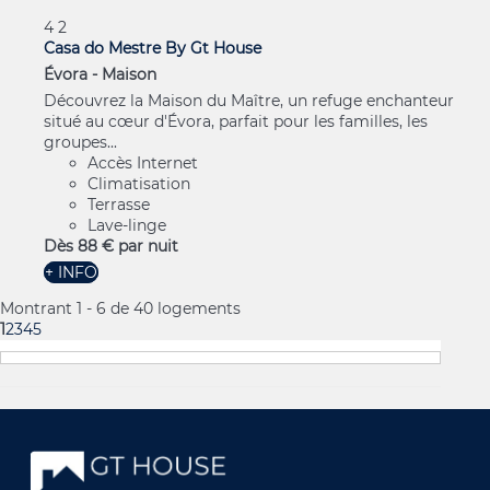
4
2
Casa do Mestre By Gt House
Évora -
Maison
Découvrez la Maison du Maître, un refuge enchanteur
situé au cœur d'Évora, parfait pour les familles, les
groupes...
Accès Internet
Climatisation
Terrasse
Lave-linge
Dès
88 €
par nuit
+ INFO
Montrant 1 - 6 de 40 logements
1
2
3
4
5